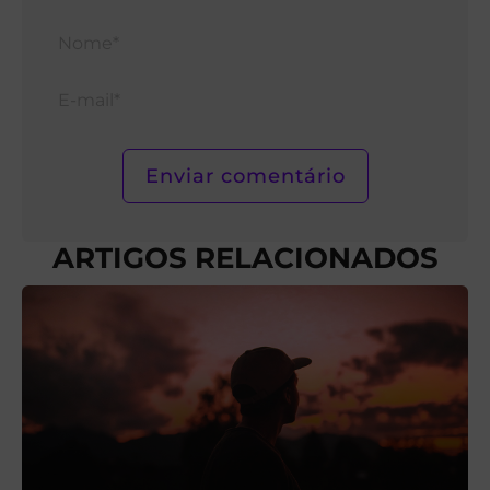
Nom
E-
mail*
ARTIGOS RELACIONADOS