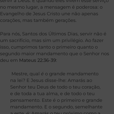
servir a Deus. E quando eles vivem esse serviço
no mesmo lugar, a mensagem é poderosa: o
Evangelho de Jesus Cristo une não apenas
corações, mas também gerações.
Para nós, Santos dos Últimos Dias, servir não é
um sacrifício, mas sim um privilégio. Ao fazer
isso, cumprimos tanto o primeiro quanto o
segundo maior mandamento que o Senhor nos
deu em
Mateus 22:36-39
:
Mestre, qual
é
o grande mandamento
na lei? E Jesus disse-lhe: Amarás ao
Senhor teu Deus de todo o teu coração,
e de toda a tua alma, e de todo o teu
pensamento. Este é o primeiro e grande
mandamento. E o segundo, semelhante
a este,
é:
Amarás o teu próximo como a