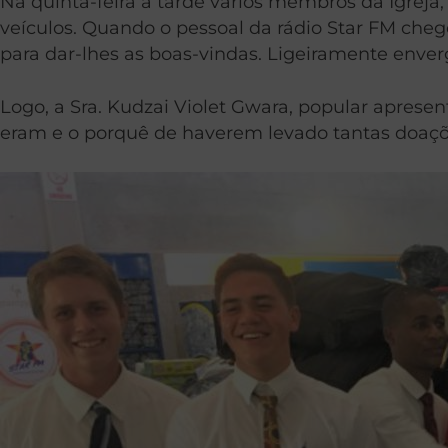
Na quinta-feira à tarde vários membros da Igreja
veículos. Quando o pessoal da rádio Star FM cheg
para dar-lhes as boas-vindas. Ligeiramente enve
Logo, a Sra. Kudzai Violet Gwara, popular apres
eram e o porquê de haverem levado tantas doaçõ