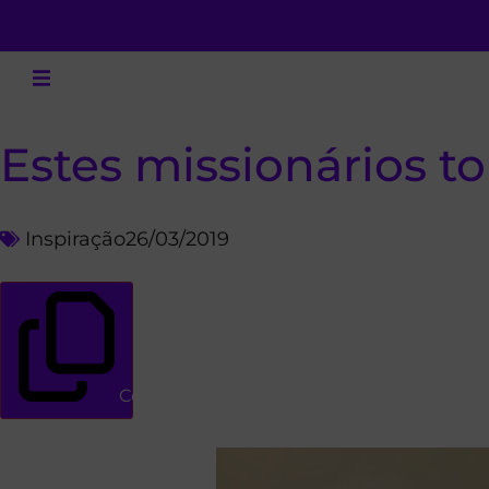
Estes missionários t
Inspiração
26/03/2019
Copiar link