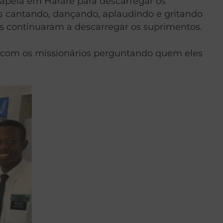
 capela em Harare para descarregar os
es cantando, dançando, aplaudindo e gritando
os continuaram a descarregar os suprimentos.
ta com os missionários perguntando quem eles