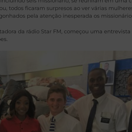
, incluindo seis missionário, se reuniram em uma
ou, todos ficaram surpresos ao ver várias mulher
rgonhados pela atenção inesperada os missionári
entadora da rádio Star FM, começou uma entrevis
es.