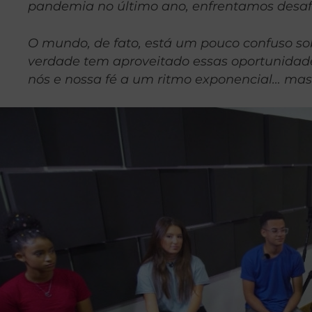
pandemia no último ano, enfrentamos desafio
O mundo, de fato, está um pouco confuso sobr
verdade tem aproveitado essas oportunidade
nós e nossa fé a um ritmo exponencial… mas 