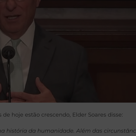
de hoje estão crescendo, Elder Soares disse:
 história da humanidade. Além das circunstânc