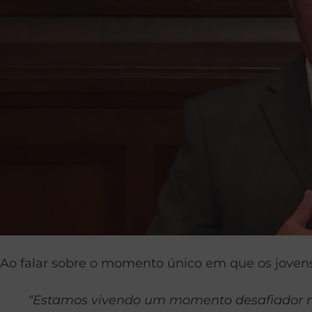
Ao falar sobre o momento único em que os jovens 
“Estamos vivendo um momento desafiador na