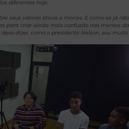
s diferentes hoje.
e seus valores éticos e morais. E como se já não
s para criar ainda mais confusão nas mentes da
devo dizer, como o presidente Nelson, sou muito 