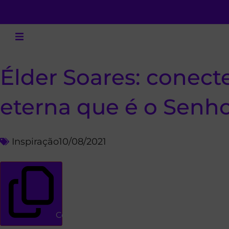
Élder Soares: conec
eterna que é o Senh
Inspiração
10/08/2021
Copiar link