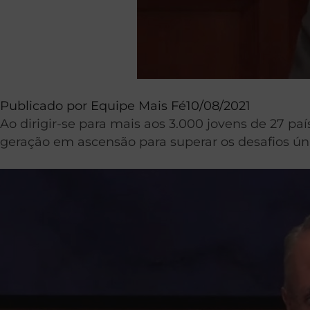
Publicado por
Equipe Mais Fé
10/08/2021
Ao dirigir-se para mais aos 3.000 jovens de 27 pa
geração em ascensão para superar os desafios úni