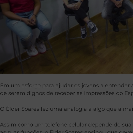
Em um esforço para ajudar os jovens a entender a 
de serem dignos de receber as impressões do Espí
O Élder Soares fez uma analogia a algo que a mai
Assim como um telefone celular depende de sua 
as suas funções, o Élder Soares ensinou que deve