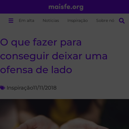
Em alta
Notícias
Inspiração
Sobre nós
O que fazer para
conseguir deixar uma
ofensa de lado
Inspiração
11/11/2018