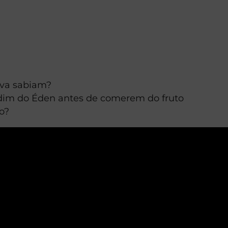
Eva sabiam?
rdim do Éden antes de comerem do fruto
o?