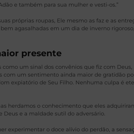
a Adão e também para sua mulher e vesti-os.”
suas próprias roupas, Ele mesmo as faz e as ent
s bem agasalhadas em um dia de inverno rigoros
aior presente
s como um sinal dos convênios que fiz com Deus,
las com um sentimento ainda maior de gratidão p
m expiatório de Seu Filho. Nenhuma culpa é eter
as herdamos o conhecimento que eles adquiriram
e Deus e a maldade sutil do adversário.
 experimentar o doce alívio do perdão, a sensaçã