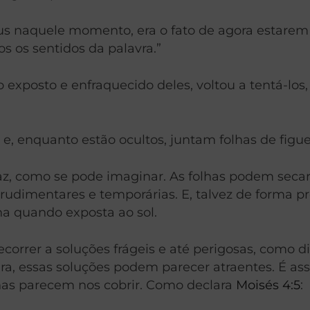
us naquele momento, era o fato de agora estarem
s os sentidos da palavra.”
 exposto e enfraquecido deles, voltou a tentá-lo
, enquanto estão ocultos, juntam folhas de figuei
z, como se pode imaginar. As folhas podem secar, 
 rudimentares e temporárias. E, talvez de forma p
a quando exposta ao sol.
er a soluções frágeis e até perigosas, como dist
a, essas soluções podem parecer atraentes. É ass
nas parecem nos cobrir. Como declara
Moisés 4:5
: