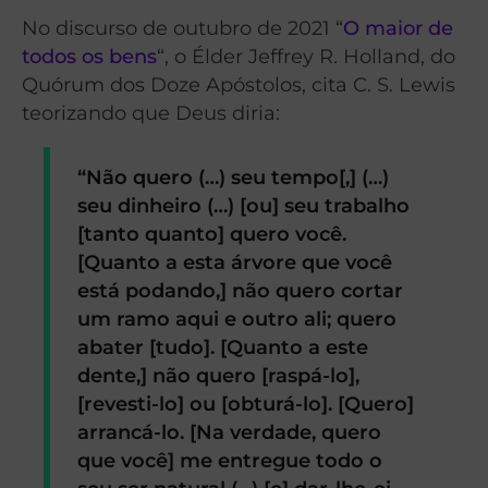
No discurso de outubro de 2021 “
O maior de
todos os bens
“, o Élder Jeffrey R. Holland, do
Quórum dos Doze Apóstolos, cita C. S. Lewis
teorizando que Deus diria:
“Não quero (…) seu tempo[,] (…)
seu dinheiro (…) [ou] seu trabalho
[tanto quanto] quero você.
[Quanto a esta árvore que você
está podando,] não quero cortar
um ramo aqui e outro ali; quero
abater [tudo]. [Quanto a este
dente,] não quero [raspá-lo],
[revesti-lo] ou [obturá-lo]. [Quero]
arrancá-lo. [Na verdade, quero
que você] me entregue todo o