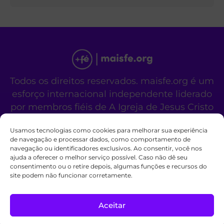
Todos os direitos reservados. maisfe.org é um
esforço internacional independente liderado
por membros fiéis de A Igreja de Jesus Cristo
dos Santos dos Últimos Dias.
Usamos tecnologias como cookies para melhorar sua experiência
Este site não é um site oficial da organização
de navegação e processar dados, como comportamento de
religiosa mencionada acima.
navegação ou identificadores exclusivos. Ao consentir, você nos
Fale Conosco
Políticas de Cookies
ajuda a oferecer o melhor serviço possível. Caso não dê seu
consentimento ou o retire depois, algumas funções e recursos do
site podem não funcionar corretamente.
Aceitar