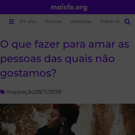
Em alta
Notícias
Inspiração
Sobre nós
O que fazer para amar as
pessoas das quais não
gostamos?
Inspiração
28/11/2018