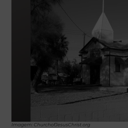
Imagem: ChurchofJesusChrist.org