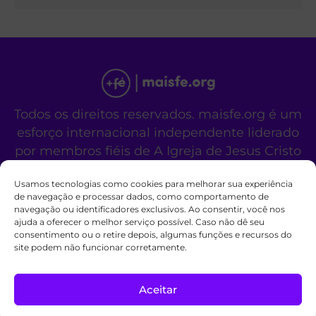
Todos os direitos reservados. maisfe.org é um
esforço internacional independente liderado
por membros fiéis de A Igreja de Jesus Cristo
dos Santos dos Últimos Dias.
Usamos tecnologias como cookies para melhorar sua experiência
Este site não é um site oficial da organização
de navegação e processar dados, como comportamento de
religiosa mencionada acima.
navegação ou identificadores exclusivos. Ao consentir, você nos
Fale Conosco
Políticas de Cookies
ajuda a oferecer o melhor serviço possível. Caso não dê seu
consentimento ou o retire depois, algumas funções e recursos do
site podem não funcionar corretamente.
Aceitar