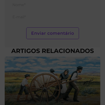
Nom
E-
mail*
ARTIGOS RELACIONADOS