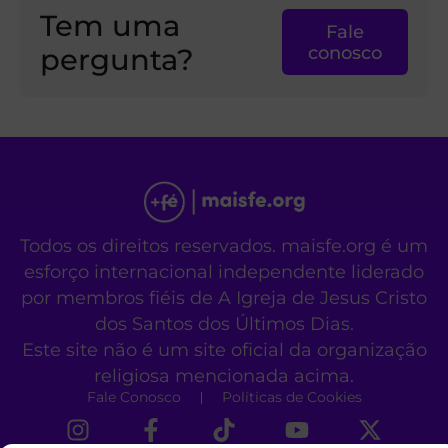
Tem uma
Fale
pergunta?
conosco
Todos os direitos reservados. maisfe.org é um
esforço internacional independente liderado
por membros fiéis de A Igreja de Jesus Cristo
dos Santos dos Últimos Dias.
Este site não é um site oficial da organização
religiosa mencionada acima.
Fale Conosco
Políticas de Cookies