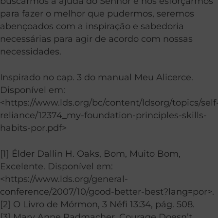
buscarmos a ajuda do Senhor e nos esforçarmos
para fazer o melhor que pudermos, seremos
abençoados com a inspiração e sabedoria
necessárias para agir de acordo com nossas
necessidades.
Inspirado no cap. 3 do manual Meu Alicerce.
Disponível em:
<https://www.lds.org/bc/content/ldsorg/topics/self
reliance/12374_my-foundation-principles-skills-
habits-por.pdf>
[1] Élder Dallin H. Oaks, Bom, Muito Bom,
Excelente. Disponível em:
<https://www.lds.org/general-
conference/2007/10/good-better-best?lang=por>.
[2] O Livro de Mórmon, 3 Néfi 13:34, pág. 508.
[3] Mary Anne Radmacher, Courage Doesn’t