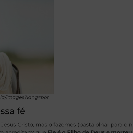
dia/images?lang=por
ossa fé
Jesus Cristo, mas o fazemos (basta olhar para o
bém acreditam; que
Ele é o Filho de Deus e morre