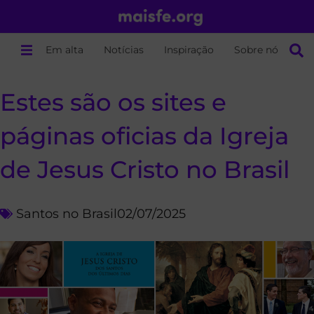
Em alta
Notícias
Inspiração
Sobre nós
Estes são os sites e
páginas oficias da Igreja
de Jesus Cristo no Brasil
Santos no Brasil
02/07/2025