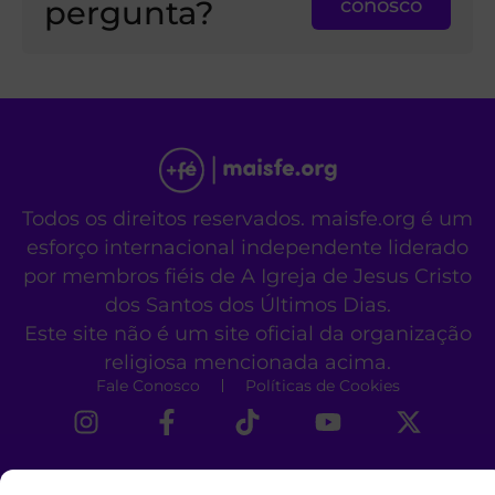
pergunta?
conosco
Todos os direitos reservados. maisfe.org é um
esforço internacional independente liderado
por membros fiéis de A Igreja de Jesus Cristo
dos Santos dos Últimos Dias.
Este site não é um site oficial da organização
religiosa mencionada acima.
Fale Conosco
Políticas de Cookies