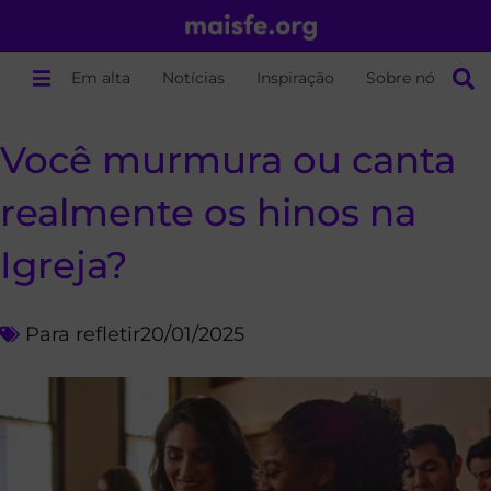
Em alta
Notícias
Inspiração
Sobre nós
Você murmura ou canta
realmente os hinos na
Igreja?
Para refletir
20/01/2025