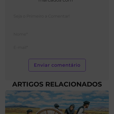
Nom
E-
mail*
ARTIGOS RELACIONADOS