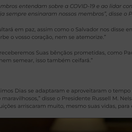
membros entendam sobre a COVID-19 e ao lidar 
reja sempre ensinaram nossos membros”, disse o P
rá em paz, assim como o Salvador nos disse em J
rbe o vosso coração, nem se atemorize.”
receberemos Suas bênçãos prometidas, como Paul
omem semear, isso também ceifará.”
imos Dias se adaptaram e aproveitaram o tempo 
avilhosos,” disse o Presidente Russell M. Nelson
tuições arriscaram muito, mesmo suas vidas, para 