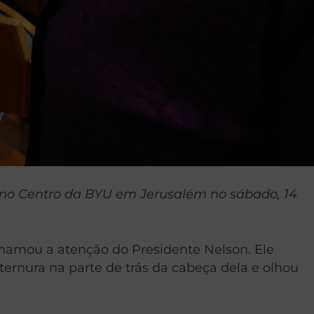
ém no Centro da BYU em Jerusalém no sábado, 14
chamou a atenção do Presidente Nelson. Ele
ternura na parte de trás da cabeça dela e olhou