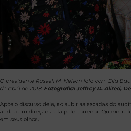
O presidente Russell M. Nelson fala com Ella Ba
de abril de 2018.
Fotografia: Jeffrey D. Allred, 
Após o discurso dele, ao subir as escadas do aud
andou em direção a ela pelo corredor. Quando ele
em seus olhos.