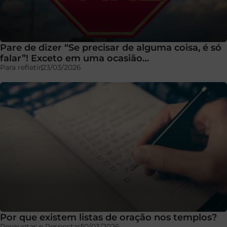
Pare de dizer “Se precisar de alguma coisa, é só
falar”! Exceto em uma ocasião…
Para refletir
23/03/2026
Por que existem listas de oração nos templos?
Perguntas e Respostas
10/03/2026