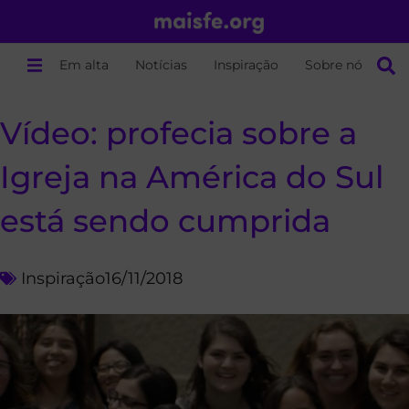
Em alta
Notícias
Inspiração
Sobre nós
Vídeo: profecia sobre a
Igreja na América do Sul
está sendo cumprida
Inspiração
16/11/2018