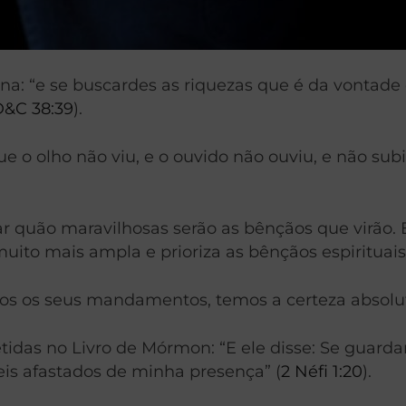
na: “e se buscardes as riquezas que é da vontade d
D&C 38:39
).
que o olho não viu, e o ouvido não ouviu, e não 
r quão maravilhosas serão as bênçãos que virão.
uito mais ampla e prioriza as bênçãos espirituais
s os seus mandamentos, temos a certeza absolut
idas no Livro de Mórmon: “E ele disse: Se guard
s afastados de minha presença” (
2 Néfi 1:20
).