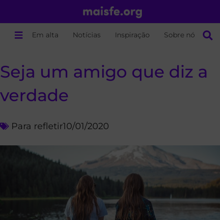
Em alta
Notícias
Inspiração
Sobre nós
Seja um amigo que diz a
verdade
Para refletir
10/01/2020