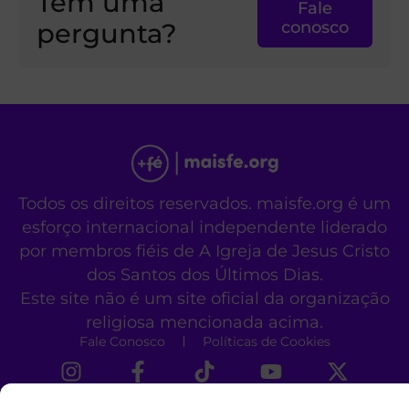
Tem uma
Fale
pergunta?
conosco
Todos os direitos reservados. maisfe.org é um
esforço internacional independente liderado
por membros fiéis de A Igreja de Jesus Cristo
dos Santos dos Últimos Dias.
Este site não é um site oficial da organização
religiosa mencionada acima.
Fale Conosco
Políticas de Cookies