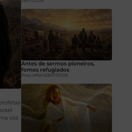
29/07/2026
Antes de sermos pioneiros,
fomos refugiados
Para refletir
28/07/2026
profetas
srael
uma voz