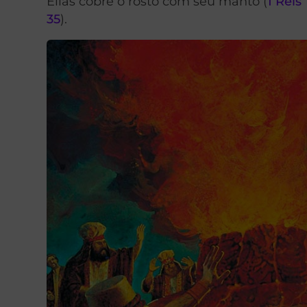
Elias cobre o rosto com seu manto (
1 Reis 
35
).