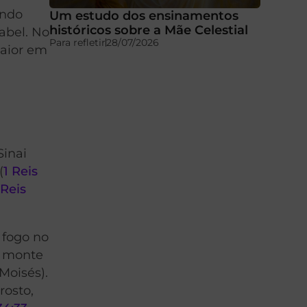
ando
Um estudo dos ensinamentos
históricos sobre a Mãe Celestial
abel. No
Para refletir
28/07/2026
maior em
Sinai
(
1 Reis
 Reis
 fogo no
o monte
Moisés).
rosto,