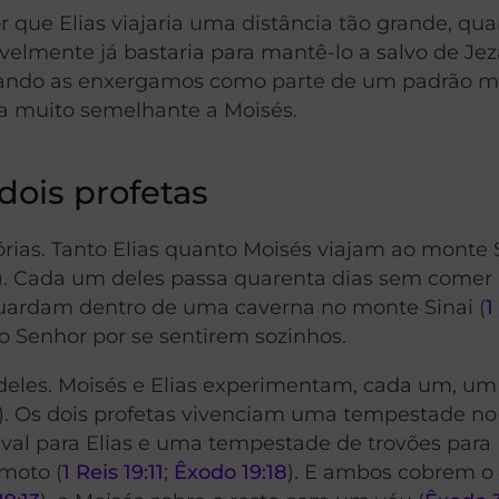
r que Elias viajaria uma distância tão grande, qu
elmente já bastaria para mantê-lo a salvo de Jez
 quando as enxergamos como parte de um padrão 
rma muito semelhante a Moisés.
dois profetas
rias. Tanto Elias quanto Moisés viajam ao monte 
 Cada um deles passa quarenta dias sem comer 
aguardam dentro de uma caverna no monte Sinai (
1
o Senhor por se sentirem sozinhos.
 deles. Moisés e Elias experimentam, cada um, um
). Os dois profetas vivenciam uma tempestade n
l para Elias e uma tempestade de trovões para 
moto (
1 Reis 19:11
;
Êxodo 19:18
). E ambos cobrem o 