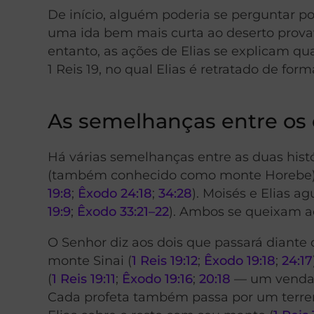
De início, alguém poderia se perguntar po
uma ida bem mais curta ao deserto provav
entanto, as ações de Elias se explicam
1 Reis 19, no qual Elias é retratado de fo
As semelhanças entre os 
Há várias semelhanças entre as duas histó
(também conhecido como monte Horebe).
19:8
;
Êxodo 24:18
;
34:28
). Moisés e Elias 
19:9
;
Êxodo 33:21–22
). Ambos se queixam a
O Senhor diz aos dois que passará diante
monte Sinai (
1 Reis 19:12
;
Êxodo 19:18
;
24:17
(
1 Reis 19:11
;
Êxodo 19:16
;
20:18
— um vendava
Cada profeta também passa por um terre