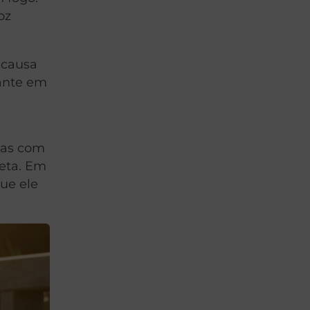
oz
 causa
nante em
lias com
feta. Em
que ele