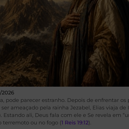
/2026
ta, pode parecer estranho. Depois de enfrentar os 
er ameaçado pela rainha Jezabel, Elias viaja de I
). Estando ali, Deus fala com ele e Se revela em “
o terremoto ou no fogo (
1 Reis 19:12
).