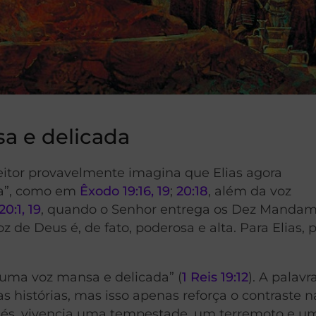
a e delicada
eitor provavelmente imagina que Elias agora
ta”, como em
Êxodo 19:16, 19
;
20:18
, além da voz
0:1, 19
, quando o Senhor entrega os Dez Mandam
z de Deus é, de fato, poderosa e alta. Para Elias,
“uma voz mansa e delicada” (
1 Reis 19:12
). A palavr
s histórias, mas isso apenas reforça o contraste 
isés, vivencia uma tempestade, um terremoto e um