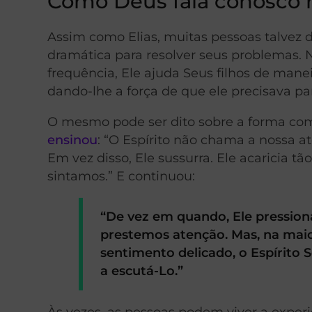
Como Deus fala conosco 
Assim como Elias, muitas pessoas talvez
dramática para resolver seus problemas.
frequência, Ele ajuda Seus filhos de mane
dando-lhe a força de que ele precisava para
O mesmo pode ser dito sobre a forma com
ensinou
: “O Espírito não chama a nossa
Em vez disso, Ele sussurra. Ele acaricia t
sintamos.” E continuou:
“De vez em quando, Ele pression
prestemos atenção. Mas, na maio
sentimento delicado, o Espírito 
a escutá-Lo.”
Às vezes, as pessoas podem viver a exper