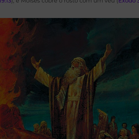
19:13
), e Moisés cobre o rosto com um véu (
Êxodo 