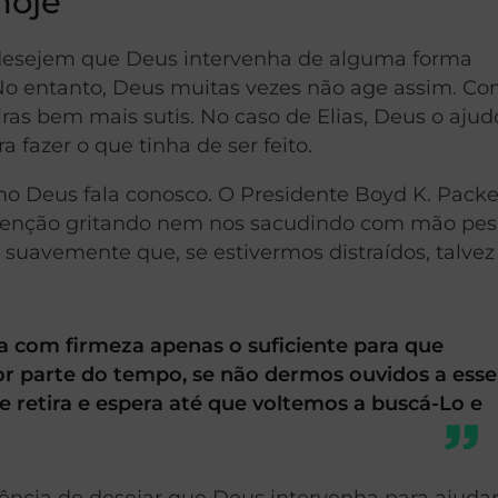
hoje
 desejem que Deus intervenha de alguma forma
 No entanto, Deus muitas vezes não age assim. C
iras bem mais sutis. No caso de Elias, Deus o aju
 fazer o que tinha de ser feito.
o Deus fala conosco. O Presidente Boyd K. Packe
 atenção gritando nem nos sacudindo com mão pes
ão suavemente que, se estivermos distraídos, talve
a com firmeza apenas o suficiente para que
r parte do tempo, se não dermos ouvidos a esse
Se retira e espera até que voltemos a buscá-Lo e
iência de desejar que Deus intervenha para ajuda