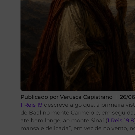
Publicado por
Verusca Capistrano
26/06
1 Reis 19
descreve algo que, à primeira vis
de Baal no monte Carmelo e, em seguida, s
até bem longe, ao monte Sinai (
1 Reis 19:8
mansa e delicada”, em vez de no vento, n