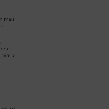
om mais
dou
r
ada.
z nem o
r de um