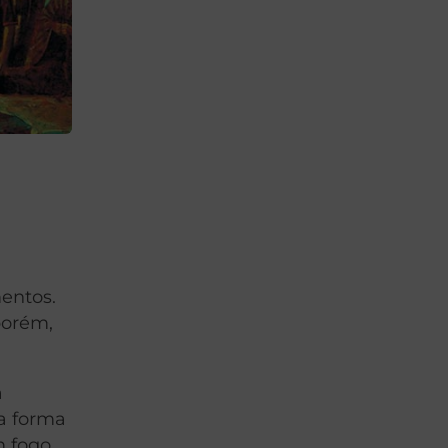
entos.
 porém,
a
na forma
 fogo.