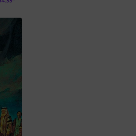
34:33–