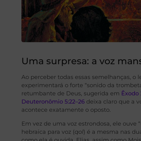
Uma surpresa: a voz mans
Ao perceber todas essas semelhanças, o l
experimentará o forte “sonido da trombe
retumbante de Deus, sugerida em
Êxodo 2
Deuteronômio 5:22–26
deixa claro que a vo
acontece exatamente o oposto.
Em vez de uma voz estrondosa, ele ouve 
hebraica para voz (
qol
) é a mesma nas dua
como ela é ouvida. Elias, assim como Mo