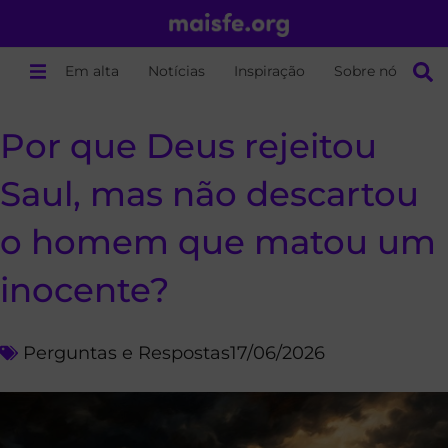
Em alta
Notícias
Inspiração
Sobre nós
Por que Deus rejeitou
Saul, mas não descartou
o homem que matou um
inocente?
Perguntas e Respostas
17/06/2026