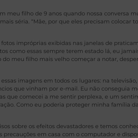
om meu filho de 9 anos quando nossa conversa 
is séria. “Mãe, por que eles precisam colocar t
m fotos impróprias exibidas nas janelas de pratica
otos como essas sempre terem estado lá, eu jamai
o do meu filho mais velho começar a notar, despe
ssas imagens em todos os lugares: na televisão,
cios que vinham por e-mail. Eu não conseguia me
tas que comecei a me sentir perplexa, e um sent
ação. Como eu poderia proteger minha família d
sos sobre os efeitos devastadores e temos conhe
as precauções em casa com o computador e dispos