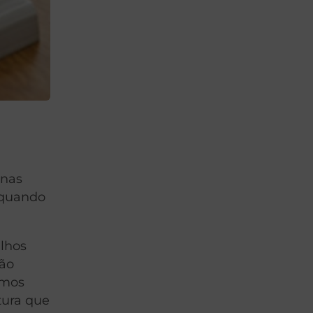
enas
s quando
ilhos
tão
imos
tura que