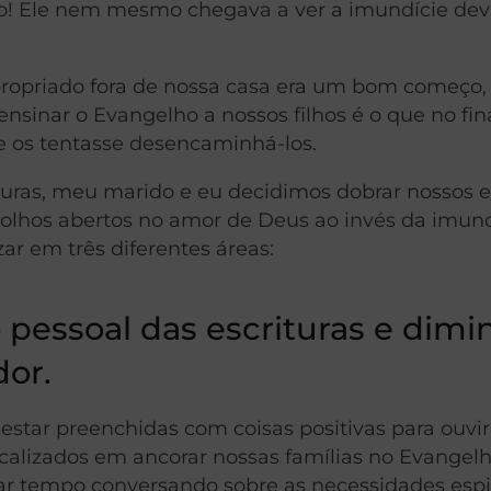
ruto! Ele nem mesmo chegava a ver a imundície dev
apropriado fora de nossa casa era um bom começo
nsinar o Evangelho a nossos filhos é o que no fina
e os tentasse desencaminhá-los.
turas, meu marido e eu decidimos dobrar nossos e
 olhos abertos no amor de Deus ao invés da imund
ar em três diferentes áreas:
pessoal das escrituras e dimi
dor.
star preenchidas com coisas positivas para ouvir
focalizados em ancorar nossas famílias no Evangel
r tempo conversando sobre as necessidades espir