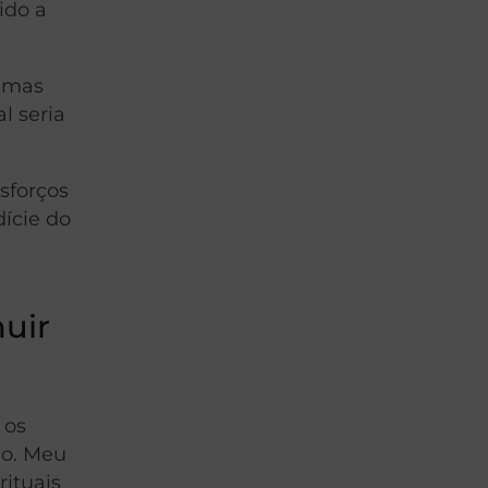
ido a
, mas
l seria
sforços
ície do
nuir
 os
ho. Meu
ituais