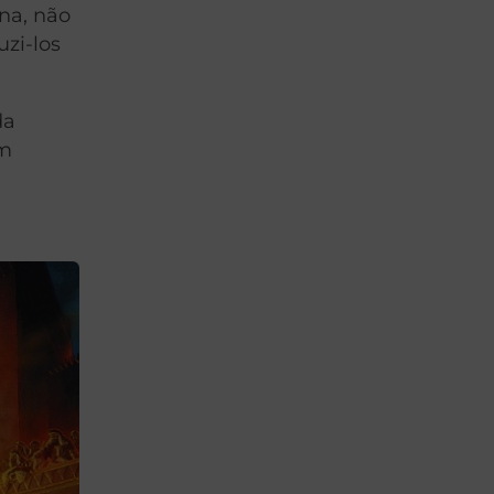
na, não
zi-los
da
um