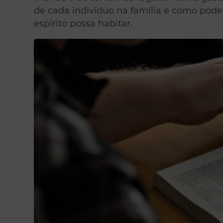
de cada indivíduo na família e como pode
espírito possa habitar.