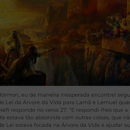
 Mórmon, eu de maneira inesperada encontrei seg
o de Leí da Árvore da Vida para Lamã e Lemuel qua
Néfi responde no verso 27: “E respondi-lhes que a
te estava tão absorvida com outras coisas, que n
e Leí estava focada na Árvore da Vida e ajudar s