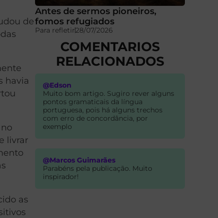
Antes de sermos pioneiros,
fomos refugiados
mudou de
Para refletir
28/07/2026
odas
COMENTARIOS
RELACIONADOS
mente
s havia
@Edson
rtou
Muito bom artigo. Sugiro rever alguns
pontos gramaticais da língua
portuguesa, pois há alguns trechos
com erro de concordância, por
exemplo
 no
 livrar
imento
@Marcos Guimarães
as
Parabéns pela publicação. Muito
inspirador!
cido as
itivos