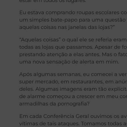
estar em todos os lugares.
Eu estava comprando roupas escolares c
um simples bate-papo para uma questão ma
aquelas coisas nas janelas das lojas?”
“Aquelas coisas” o qual ele se referia era
todas as lojas que passamos. Apesar de f
prestando atenção a elas antes. Mas o fat
uma nova sensação de alerta em mim.
Após algumas semanas, eu comecei a ver e
super mercado, em restaurantes, em anún
deles. Algumas imagens eram tão explíci
de alarme começou a crescer em meu cor
armadilhas da pornografia?
Em cada Conferência Geral ouvimos os avi
vítimas de tais ataques. Tomamos todas 