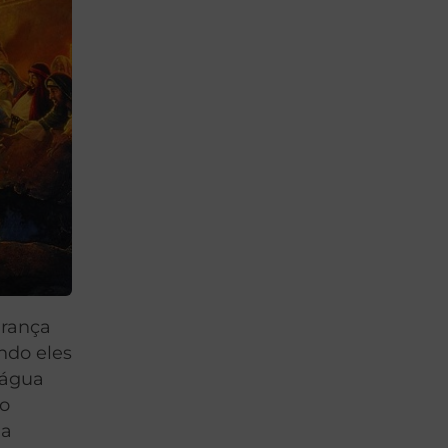
urança
ndo eles
 água
ão
ua