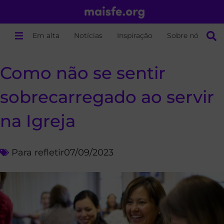
Em alta
Notícias
Inspiração
Sobre nós
Como não se sentir
sobrecarregado ao servir
na Igreja
Para refletir
07/09/2023