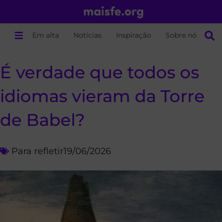
Em alta
Notícias
Inspiração
Sobre nós
É verdade que todos os
idiomas vieram da Torre
de Babel?
Para refletir
19/06/2026