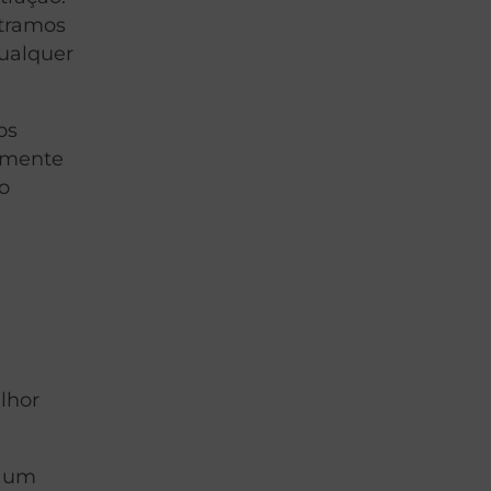
ntramos
qualquer
os
vamente
do
lhor
r um