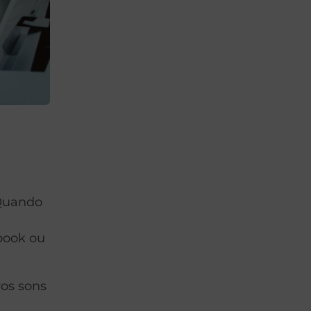
 Quando
book ou
ros sons