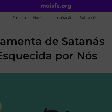
Em alta
Notícias
Inspiração
Sobre nós
rramenta de Satanás
squecida por Nós