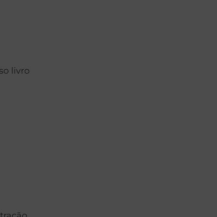
o livro
tração.