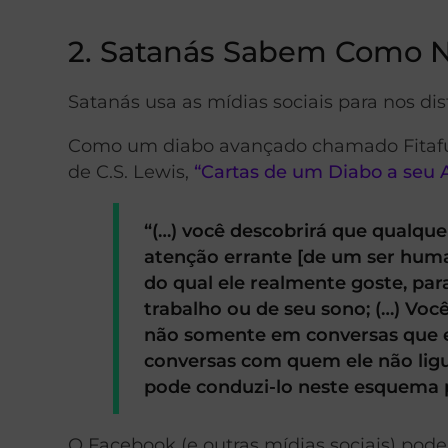
2. Satanás Sabem Como N
Satanás usa as mídias sociais para nos distr
Como um diabo avançado chamado Fitafus
de C.S. Lewis,
“Cartas de um Diabo a seu 
“(…) você descobrirá que qualquer
atenção errante [de um ser huma
do qual ele realmente goste, par
trabalho ou de seu sono; (…) Voc
não somente em conversas que e
conversas com quem ele não lig
pode conduzi-lo neste esquema p
O Facebook (e outras mídias sociais) pode