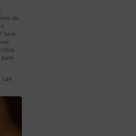
o
ente de
ro
? Será
evar
coitos
 para
 cair