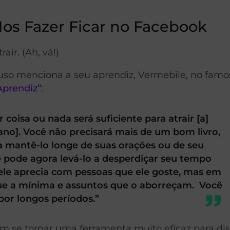
os Fazer Ficar no Facebook
air. (Ah, vá!)
o menciona a seu aprendiz, Vermebile, no famos
Aprendiz”
:
 coisa ou nada será suficiente para atrair [a]
no]. Você não precisará mais de um bom livro,
a mantê-lo longe de suas orações ou de seu
ê pode agora levá-lo a desperdiçar seu tempo
le aprecia com pessoas que ele goste, mas em
ue a mínima e assuntos que o aborreçam. Você
or longos períodos.”
m se tornar uma ferramenta muito eficaz para dis