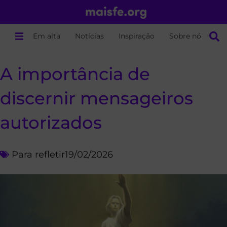
Em alta
Notícias
Inspiração
Sobre nós
A importância de
discernir mensageiros
autorizados
Para refletir
19/02/2026