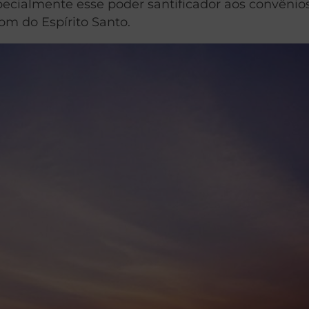
pecialmente esse poder santificador aos convênios
om do Espírito Santo.