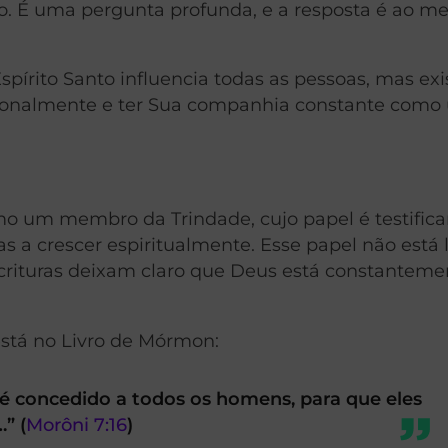
o. É uma pergunta profunda, e a resposta é ao 
Espírito Santo influencia todas as pessoas, mas ex
casionalmente e ter Sua companhia constante com
mo um membro da Trindade, cujo papel é testifica
as a crescer espiritualmente. Esse papel não está 
scrituras deixam claro que Deus está constanteme
está no Livro de Mórmon:
o é concedido a todos os homens, para que eles
” (
Morôni 7:16
)