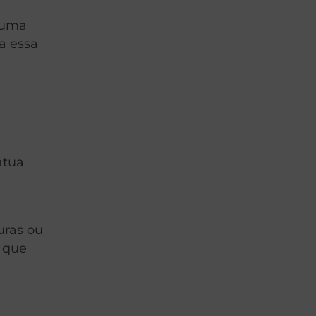
 uma
a essa
atua
uras ou
m que