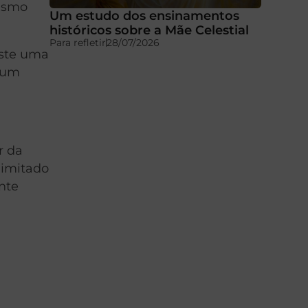
mesmo
Um estudo dos ensinamentos
históricos sobre a Mãe Celestial
Para refletir
28/07/2026
iste uma
o um
r da
limitado
nte