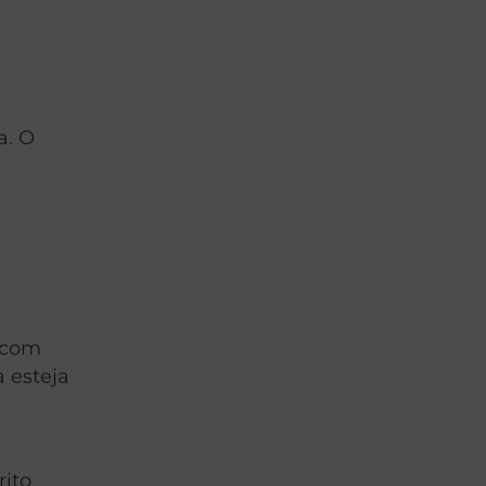
a. O
r com
 esteja
rito