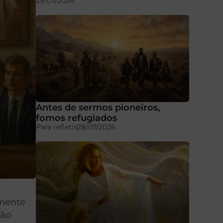
29/07/2026
Antes de sermos pioneiros,
fomos refugiados
Para refletir
28/07/2026
lmente
são