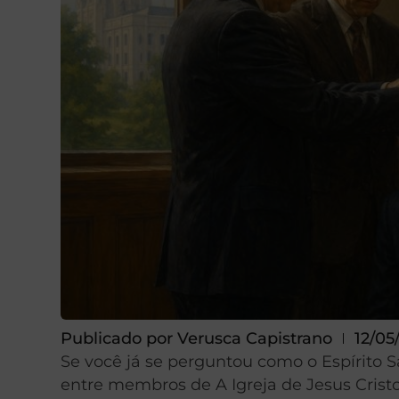
Publicado por
Verusca Capistrano
12/05
Se você já se perguntou como o Espírito S
entre membros de A Igreja de Jesus Crist