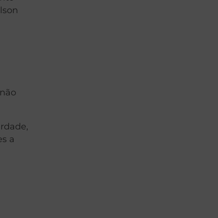
elson
 não
erdade,
es a