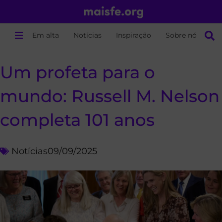
Em alta
Notícias
Inspiração
Sobre nós
Um profeta para o
mundo: Russell M. Nelson
completa 101 anos
Notícias
09/09/2025