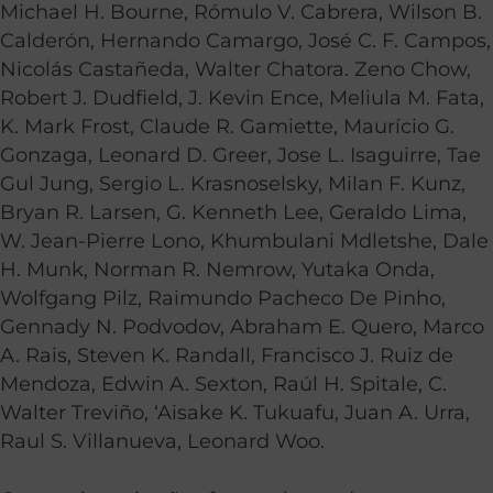
Michael H. Bourne, Rómulo V. Cabrera, Wilson B.
Calderón, Hernando Camargo, José C. F. Campos,
Nicolás Castañeda, Walter Chatora. Zeno Chow,
Robert J. Dudfield, J. Kevin Ence, Meliula M. Fata,
K. Mark Frost, Claude R. Gamiette, Maurício G.
Gonzaga, Leonard D. Greer, Jose L. Isaguirre, Tae
Gul Jung, Sergio L. Krasnoselsky, Milan F. Kunz,
Bryan R. Larsen, G. Kenneth Lee, Geraldo Lima,
W. Jean-Pierre Lono, Khumbulani Mdletshe, Dale
H. Munk, Norman R. Nemrow, Yutaka Onda,
Wolfgang Pilz, Raimundo Pacheco De Pinho,
Gennady N. Podvodov, Abraham E. Quero, Marco
A. Rais, Steven K. Randall, Francisco J. Ruiz de
Mendoza, Edwin A. Sexton, Raúl H. Spitale, C.
Walter Treviño, ‘Aisake K. Tukuafu, Juan A. Urra,
Raul S. Villanueva, Leonard Woo.