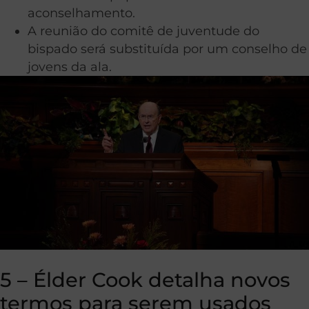
aconselhamento.
A reunião do comitê de juventude do
bispado será substituída por um conselho de
jovens da ala.
5 – Élder Cook detalha novos
termos para serem usados