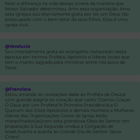
fazer a diferença na vida dessas jovens da maneira que
Nosso Salvador determinou. Amo essa organização, Amo
esta igreja,e sou eternamente grata por ter um Deus tão
preocupado com o bem estar de seus filhos. Essa é uma
igreja viva.
@Veralucia
Sou imensamente grata ao evangelho restaurado nesta
época,e por termos Profeta, Apóstolo e líderes locais que
tem o manto sagrado,para ministrar entre nós povo de
Deus.
@Francisca
Estou amando as revelações dada ao Profeta de Deus,é
com grande alegria no coração que canto:"Damos Graças
Ó Deus por Um Profeta!"A Primeira Presidência e O
Quorum dos Doze Apóstolos e demais Homens e Mulheres
líderes das Organizações Gerais da Igreja estão
maravilhados(as)com esta grandiosa Obra do Senhor em
preparação à Sua Segunda vinda,e a Coligação de
Israel.Avante e avante ao Grande Dia do Senhor Jesus
Cristo!