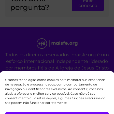
Fale
pergunta?
conosco
Todos os direitos reservados. maisfe.org é um
esforço internacional independente liderado
por membros fiéis de A Igreja de Jesus Cristo
dos Santos dos Últimos Dias.
Usamos tecnologias como cookies para melhorar sua experiência
Este site não é um site oficial da organização
de navegação e processar dados, como comportamento de
religiosa mencionada acima.
navegação ou identificadores exclusivos. Ao consentir, você nos
Fale Conosco
Políticas de Cookies
ajuda a oferecer o melhor serviço possível. Caso não dê seu
consentimento ou o retire depois, algumas funções e recursos do
site podem não funcionar corretamente.