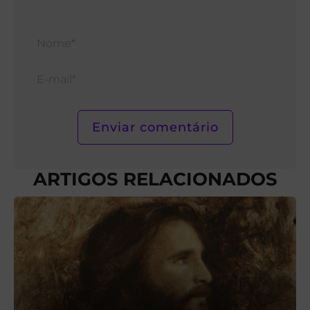
Nom
E-
mail*
ARTIGOS RELACIONADOS