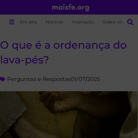
Em alta
Notícias
Inspiração
Sobre nós
O que é a ordenança do
lava-pés?
Perguntas e Respostas
01/07/2025