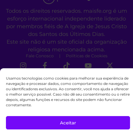
Todos os direitos reservados. maisfe.org é um
esforço internacional independente liderado
por membros fiéis de A Igreja de Jesus Cristo
dos Santos dos Últimos Dias.
Este site não é um site oficial da organização
religiosa mencionada acima.
Fale Conosco
Políticas de Cookies
Usamos tecnologias como cookies para melhorar sua experiência de
navegação e processar dados, como comportamento de navegação
ou identificadores exclusivos. Ao consentir, você nos ajuda a oferecer
o melhor serviço possível. Caso não dê seu consentimento ou o retire
depois, algumas funções e recursos do site podem não funcionar
corretamente.
Aceitar