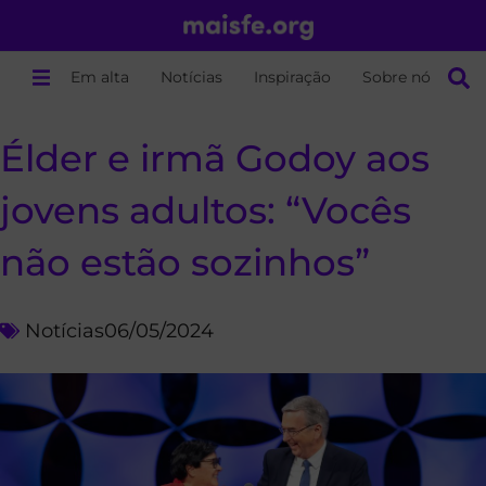
Em alta
Notícias
Inspiração
Sobre nós
Élder e irmã Godoy aos
jovens adultos: “Vocês
não estão sozinhos”
Notícias
06/05/2024