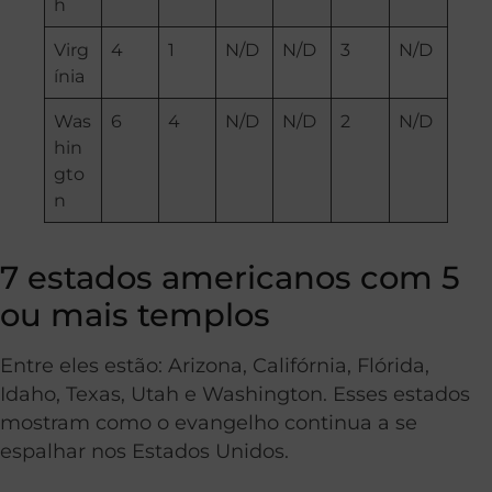
h
Virg
4
1
N/D
N/D
3
N/D
ínia
Was
6
4
N/D
N/D
2
N/D
hin
gto
n
7 estados americanos com 5
ou mais templos
Entre eles estão: Arizona, Califórnia, Flórida,
Idaho, Texas, Utah e Washington. Esses estados
mostram como o evangelho continua a se
espalhar nos Estados Unidos.