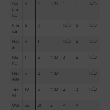
Col
4
2
N/D
1
1
N/D
ora
do
Flóri
5
2
1
N/D
2
N/D
da
Hav
4
1
1
N/D
2
N/D
aí
Ida
11
6
N/D
3
2
N/D
ho
Nev
4
2
N/D
1
1
N/D
ada
Tex
10
5
N/D
2
3
N/D
as
Uta
32
21
2
4
4
1