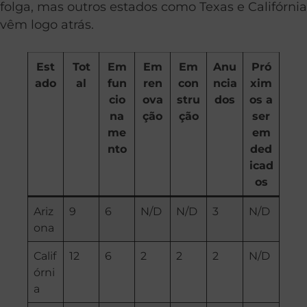
folga, mas outros estados como Texas e Califórnia
vêm logo atrás.
Est
Tot
Em
Em
Em
Anu
Pró
ado
al
fun
ren
con
ncia
xim
cio
ova
stru
dos
os a
na
ção
ção
ser
me
em
nto
ded
icad
os
Ariz
9
6
N/D
N/D
3
N/D
ona
Calif
12
6
2
2
2
N/D
órni
a