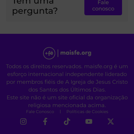
Tem uma
Fale
pergunta?
conosco
Todos os direitos reservados. maisfe.org é um
esforço internacional independente liderado
por membros fiéis de A Igreja de Jesus Cristo
dos Santos dos Últimos Dias.
Este site não é um site oficial da organização
religiosa mencionada acima.
Fale Conosco
Políticas de Cookies