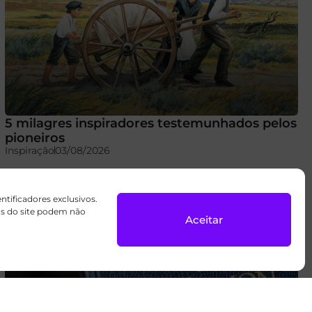
5 milagres inspiradores testemunhados pelos
pioneiros
Inspiração
03/08/2026
ificadores exclusivos.
sos do site podem não
Aceitar