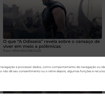
O que “A Odisseia” revela sobre o cansaço de
viver em meio a polêmicas
Para refletir
04/08/2026
 navegação e processar dados, como comportamento de navegação ou ident
aso não dê seu consentimento ou o retire depois, algumas funções e recur