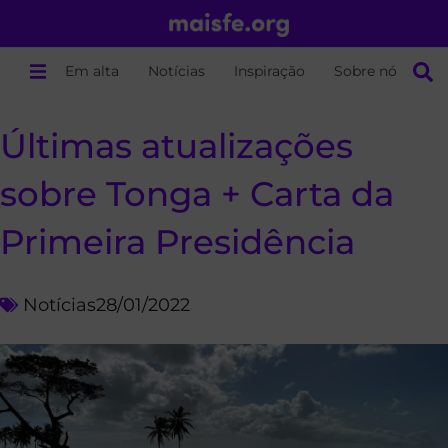
Em alta
Notícias
Inspiração
Sobre nós
Últimas atualizações
sobre Tonga + Carta da
Primeira Presidência
Notícias
28/01/2022