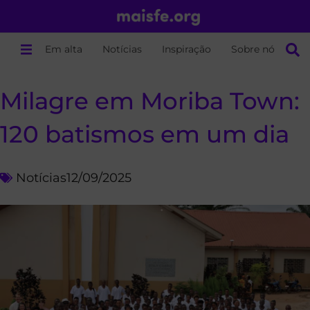
Em alta
Notícias
Inspiração
Sobre nós
Milagre em Moriba Town:
120 batismos em um dia
Notícias
12/09/2025