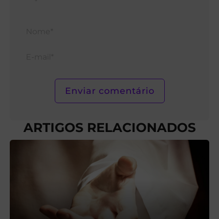
Nom
E-
mail*
ARTIGOS RELACIONADOS