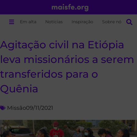
Em alta
Notícias
Inspiração
Sobre nós
Agitação civil na Etiópia
leva missionários a serem
transferidos para o
Quênia
Missão
09/11/2021