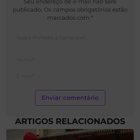
Seu endereço de e-mail não será
publicado. Os campos obrigatórios estão
marcados com *
Nom
E-
mail*
ARTIGOS RELACIONADOS