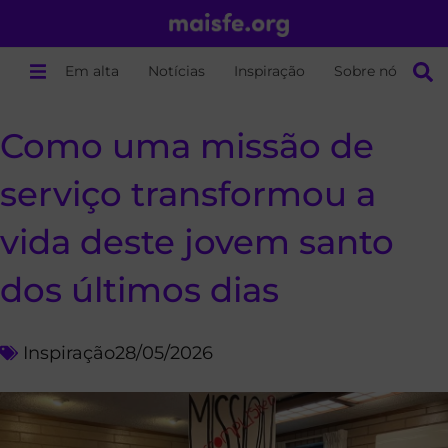
Em alta
Notícias
Inspiração
Sobre nós
Como uma missão de
serviço transformou a
vida deste jovem santo
dos últimos dias
Inspiração
28/05/2026