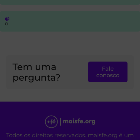
@
0
Tem uma
Fale
pergunta?
conosco
Todos os direitos reservados. maisfe.org é um