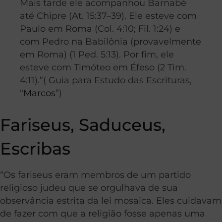
Mais tarde ele acompanhou Barnabé
até Chipre (At. 15:37–39). Ele esteve com
Paulo em Roma (Col. 4:10; Fil. 1:24) e
com Pedro na Babilônia (provavelmente
em Roma) (1 Ped. 5:13). Por fim, ele
esteve com Timóteo em Éfeso (2 Tim.
4:11).”( Guia para Estudo das Escrituras,
“
Marcos
”)
Fariseus, Saduceus,
Escribas
“Os fariseus eram membros de um partido
religioso judeu que se orgulhava de sua
observância estrita da lei mosaica. Eles cuidavam
de fazer com que a religião fosse apenas uma