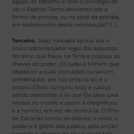
águas do batismo e teve o privilégio de
ver o Espírito Santo descendo sob a
forma de pomba, ou no sinal da pomba,
em testemunho dessa ministração? (…)
Terceiro.
João, naquela época, era o
único administrador legal dos assuntos
do reino que havia na Terra e possuía as
chaves do poder. Os judeus tinham que
obedecer a suas instruções ou seriam
condenados, por sua própria lei; e o
próprio Cristo cumpriu toda a justiça
sendo obediente à lei que Ele dera para
Moisés no monte e assim a magnificou
e a honrou, em vez de destruí-la. O filho
de Zacarias tomou as chaves, o reino, o
poder e a glória dos judeus, pela unção
sagrada e decreto do céu e esses três