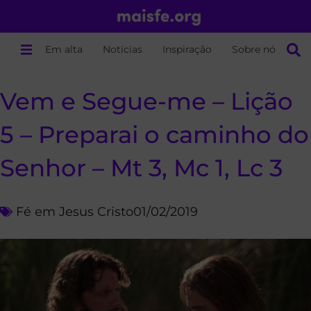
Em alta
Notícias
Inspiração
Sobre nós
Vem e Segue-me – Lição
5 – Preparai o caminho do
Senhor – Mt 3, Mc 1, Lc 3
Fé em Jesus Cristo
01/02/2019