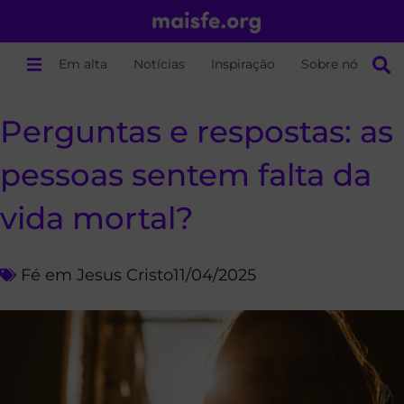
Em alta
Notícias
Inspiração
Sobre nós
Perguntas e respostas: as
pessoas sentem falta da
vida mortal?
Fé em Jesus Cristo
11/04/2025