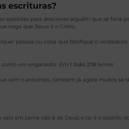
as escrituras?
as epístolas para descrever alguém que se faria pa
que nega que Jesus é o Cristo.
uer pessoa ou coisa que falsifique o verdadeiro 
sto como um enganador. Em
1 João 2:18
lemos:
 que vem o anticristo, também já agora muitos se t
veio em carne não é de Deus; e tal é o espírito do a