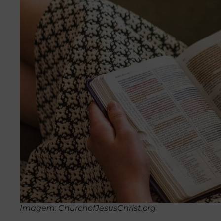
Imagem: ChurchofJesusChrist.org