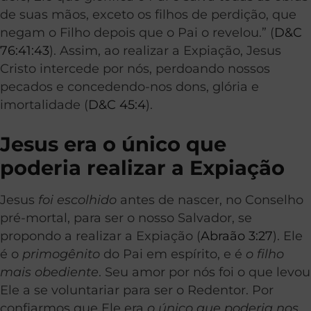
de suas mãos, exceto os filhos de perdição, que
negam o Filho depois que o Pai o revelou.” (
D&C
76:41:43
). Assim, ao realizar a Expiação, Jesus
Cristo intercede por nós, perdoando nossos
pecados e concedendo-nos dons, glória e
imortalidade (
D&C 45:4
).
Jesus era o único que
poderia realizar a Expiação
Jesus
foi escolhido
antes de nascer, no Conselho
pré-mortal, para ser o nosso Salvador, se
propondo a realizar a Expiação (
Abraão 3:27
). Ele
é o
primogênito
do Pai em espírito, e é
o filho
mais obediente
. Seu amor por nós foi o que levou
Ele a se voluntariar para ser o Redentor. Por
confiarmos que Ele era
o único que poderia nos