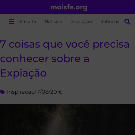
Em alta
Notícias
Inspiração
Sobre nós
7 coisas que você precisa
conhecer sobre a
Expiação
Inspiração
17/08/2016