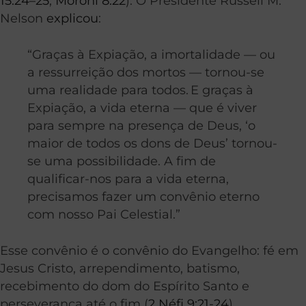
15:24–25
;
Morôni 8:22
). O Presidente Russell M.
Nelson
explicou
:
“Graças à Expiação, a imortalidade — ou
a ressurreição dos mortos — tornou-se
uma realidade para todos.
E graças à
Expiação, a vida eterna — que é viver
para sempre na presença de Deus, ‘o
maior de todos os dons de Deus’ tornou-
se uma possibilidade. A fim de
qualificar-nos para a vida eterna,
precisamos fazer um convênio eterno
com nosso Pai Celestial.”
Esse convênio é o convênio do Evangelho: fé em
Jesus Cristo, arrependimento, batismo,
recebimento do dom do Espírito Santo e
perseverança até o fim (
2 Néfi 9:21-24
).