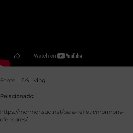
Fonte:
LDSLiving
Relacionado:
https://mormonsud.net/para-refletir/mormons-
ofensores/